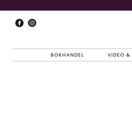
Skip
to
content
BOKHANDEL
VIDEO &