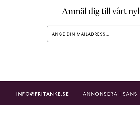
Anmäl dig till vårt n
ANNONSERA I SANS
INFO@FRITANKE.SE