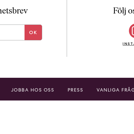
i
T
yhetsbrev
Följ o
a
n
k
e
INS
JOBBA HOS OSS
PRESS
VANLIGA FRÅ