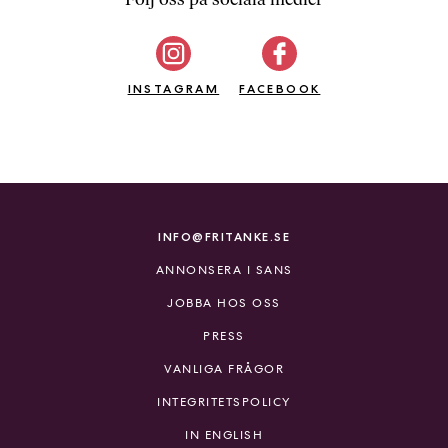
b
ö
c
INSTAGRAM
k
FACEBOOK
e
r
o
n
l
i
INFO@FRITANKE.SE
n
ANNONSERA I SANS
e
h
JOBBA HOS OSS
o
PRESS
s
F
VANLIGA FRÅGOR
r
INTEGRITETSPOLICY
i
T
IN ENGLISH