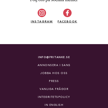
b
ö
c
INSTAGRAM
k
FACEBOOK
e
r
o
n
l
i
INFO@FRITANKE.SE
n
ANNONSERA I SANS
e
h
JOBBA HOS OSS
o
PRESS
s
F
VANLIGA FRÅGOR
r
INTEGRITETSPOLICY
i
T
IN ENGLISH