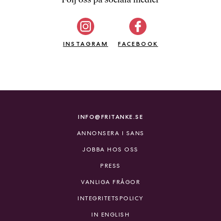
b
ö
c
INSTAGRAM
k
FACEBOOK
e
r
o
n
l
i
INFO@FRITANKE.SE
n
ANNONSERA I SANS
e
h
JOBBA HOS OSS
o
PRESS
s
F
VANLIGA FRÅGOR
r
INTEGRITETSPOLICY
i
T
IN ENGLISH