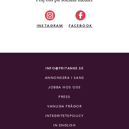
b
ö
c
INSTAGRAM
k
FACEBOOK
e
r
o
n
l
i
INFO@FRITANKE.SE
n
ANNONSERA I SANS
e
h
JOBBA HOS OSS
o
PRESS
s
F
VANLIGA FRÅGOR
r
INTEGRITETSPOLICY
i
T
IN ENGLISH