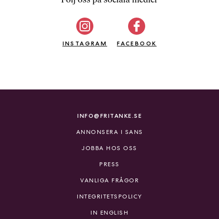
b
ö
c
INSTAGRAM
k
FACEBOOK
e
r
o
n
l
i
INFO@FRITANKE.SE
n
ANNONSERA I SANS
e
h
JOBBA HOS OSS
o
PRESS
s
F
VANLIGA FRÅGOR
r
INTEGRITETSPOLICY
i
T
IN ENGLISH