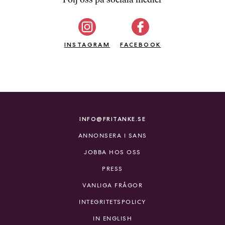
b
ö
c
INSTAGRAM
k
FACEBOOK
e
r
o
n
l
i
INFO@FRITANKE.SE
n
ANNONSERA I SANS
e
h
JOBBA HOS OSS
o
PRESS
s
F
VANLIGA FRÅGOR
r
INTEGRITETSPOLICY
i
T
IN ENGLISH