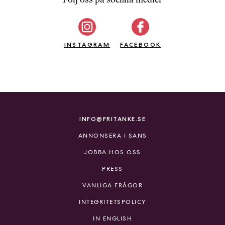
b
ö
c
INSTAGRAM
k
FACEBOOK
e
r
o
n
l
i
INFO@FRITANKE.SE
n
ANNONSERA I SANS
e
h
JOBBA HOS OSS
o
PRESS
s
F
VANLIGA FRÅGOR
r
INTEGRITETSPOLICY
i
T
IN ENGLISH