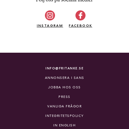
b
ö
c
INSTAGRAM
k
FACEBOOK
e
r
o
n
l
i
INFO@FRITANKE.SE
n
ANNONSERA I SANS
e
h
JOBBA HOS OSS
o
PRESS
s
F
VANLIGA FRÅGOR
r
INTEGRITETSPOLICY
i
T
IN ENGLISH