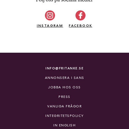
b
ö
c
INSTAGRAM
k
FACEBOOK
e
r
o
n
l
i
INFO@FRITANKE.SE
n
ANNONSERA I SANS
e
h
JOBBA HOS OSS
o
PRESS
s
F
VANLIGA FRÅGOR
r
INTEGRITETSPOLICY
i
T
IN ENGLISH