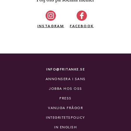
b
ö
c
INSTAGRAM
k
FACEBOOK
e
r
o
n
l
i
INFO@FRITANKE.SE
n
ANNONSERA I SANS
e
h
JOBBA HOS OSS
o
PRESS
s
F
VANLIGA FRÅGOR
r
INTEGRITETSPOLICY
i
T
IN ENGLISH