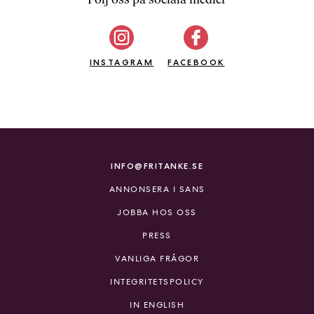
b
ö
c
INSTAGRAM
k
FACEBOOK
e
r
o
n
l
i
INFO@FRITANKE.SE
n
ANNONSERA I SANS
e
h
JOBBA HOS OSS
o
PRESS
s
F
VANLIGA FRÅGOR
r
INTEGRITETSPOLICY
i
T
IN ENGLISH