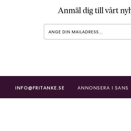
Anmäl dig till vårt n
ANNONSERA I SANS
INFO@FRITANKE.SE