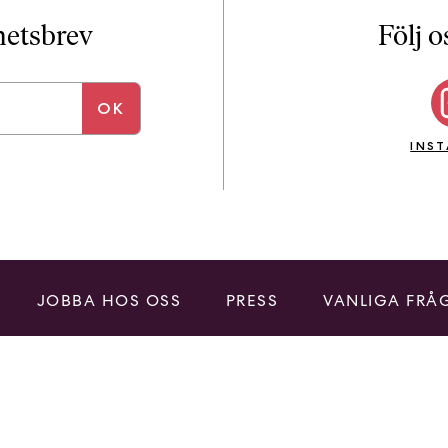
i
T
yhetsbrev
Följ o
a
n
k
e
INS
JOBBA HOS OSS
PRESS
VANLIGA FRÅ