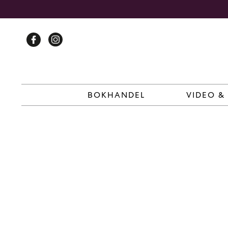
Skip
to
content
BOKHANDEL
VIDEO &