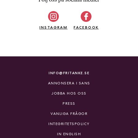
b
ö
c
INSTAGRAM
k
FACEBOOK
e
r
o
n
l
i
INFO@FRITANKE.SE
n
ANNONSERA I SANS
e
h
JOBBA HOS OSS
o
PRESS
s
F
VANLIGA FRÅGOR
r
INTEGRITETSPOLICY
i
T
IN ENGLISH