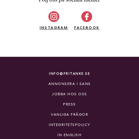
b
ö
c
INSTAGRAM
k
FACEBOOK
e
r
o
n
l
i
INFO@FRITANKE.SE
n
ANNONSERA I SANS
e
h
JOBBA HOS OSS
o
PRESS
s
F
VANLIGA FRÅGOR
r
INTEGRITETSPOLICY
i
T
IN ENGLISH