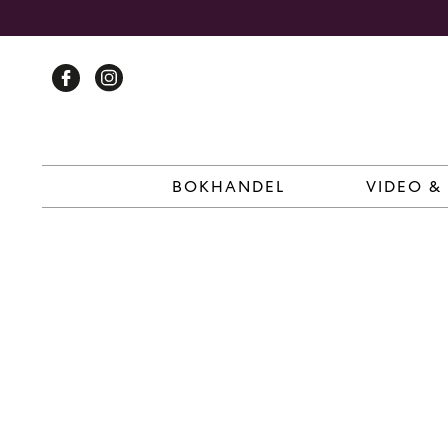
Skip
to
content
BOKHANDEL
VIDEO &