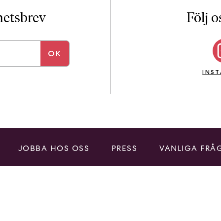
i
T
yhetsbrev
Följ o
a
n
k
e
INS
JOBBA HOS OSS
PRESS
VANLIGA FRÅ