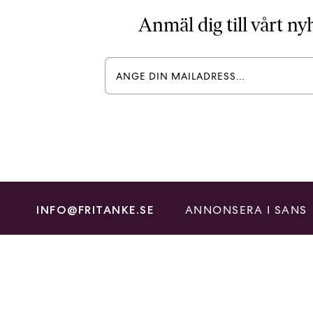
Anmäl dig till vårt n
ANNONSERA I SANS
INFO@FRITANKE.SE