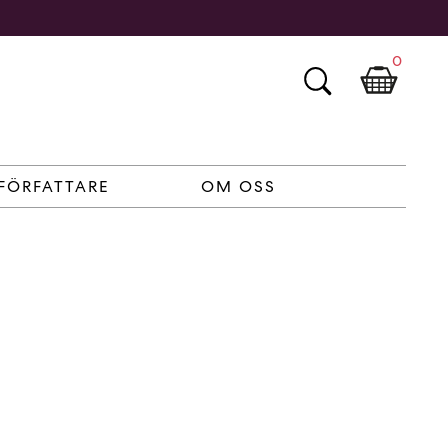
0
FÖRFATTARE
OM OSS