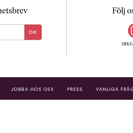
i
T
yhetsbrev
Följ o
a
n
k
e
INS
JOBBA HOS OSS
PRESS
VANLIGA FRÅ