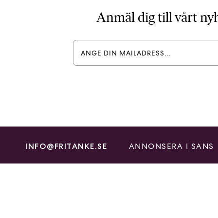
Anmäl dig till vårt n
ANNONSERA I SANS
INFO@FRITANKE.SE