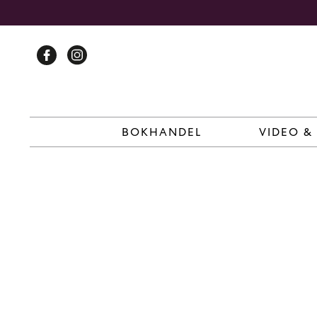
Skip
to
content
BOKHANDEL
VIDEO &