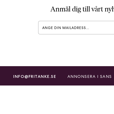
Anmäl dig till vårt n
ANNONSERA I SANS
INFO@FRITANKE.SE