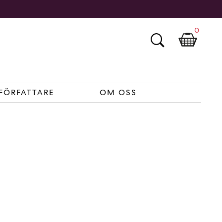
0
FÖRFATTARE
OM OSS