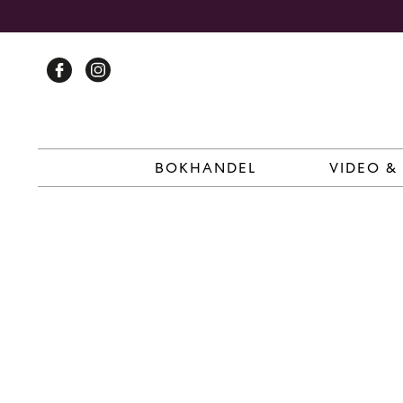
Skip
to
content
BOKHANDEL
VIDEO &