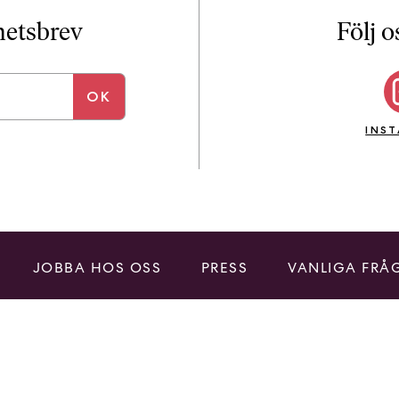
i
T
yhetsbrev
Följ o
a
n
k
e
INS
JOBBA HOS OSS
PRESS
VANLIGA FRÅ