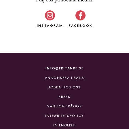
b
ö
c
INSTAGRAM
k
FACEBOOK
e
r
o
n
l
i
INFO@FRITANKE.SE
n
ANNONSERA I SANS
e
h
JOBBA HOS OSS
o
PRESS
s
F
VANLIGA FRÅGOR
r
INTEGRITETSPOLICY
i
T
IN ENGLISH