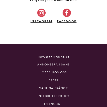
b
ö
c
INSTAGRAM
k
FACEBOOK
e
r
o
n
l
i
INFO@FRITANKE.SE
n
ANNONSERA I SANS
e
h
JOBBA HOS OSS
o
PRESS
s
F
VANLIGA FRÅGOR
r
INTEGRITETSPOLICY
i
T
IN ENGLISH