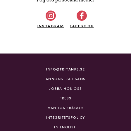
b
ö
c
INSTAGRAM
k
FACEBOOK
e
r
o
n
l
i
INFO@FRITANKE.SE
n
ANNONSERA I SANS
e
h
JOBBA HOS OSS
o
PRESS
s
F
VANLIGA FRÅGOR
r
INTEGRITETSPOLICY
i
T
IN ENGLISH