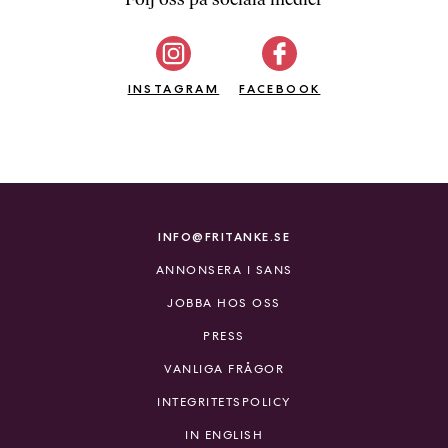
b
ö
c
INSTAGRAM
k
FACEBOOK
e
r
o
n
l
i
INFO@FRITANKE.SE
n
ANNONSERA I SANS
e
h
JOBBA HOS OSS
o
PRESS
s
F
VANLIGA FRÅGOR
r
INTEGRITETSPOLICY
i
T
IN ENGLISH