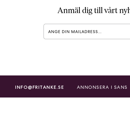
Anmäl dig till vårt n
ANNONSERA I SANS
INFO@FRITANKE.SE