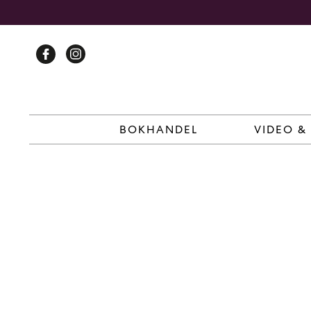
Skip
to
content
BOKHANDEL
VIDEO &