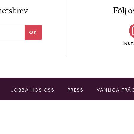
i
T
yhetsbrev
Följ o
a
n
k
e
INS
JOBBA HOS OSS
PRESS
VANLIGA FRÅ