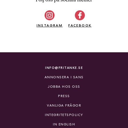
b
ö
c
INSTAGRAM
k
FACEBOOK
e
r
o
n
l
i
INFO@FRITANKE.SE
n
ANNONSERA I SANS
e
h
JOBBA HOS OSS
o
PRESS
s
F
VANLIGA FRÅGOR
r
INTEGRITETSPOLICY
i
T
IN ENGLISH