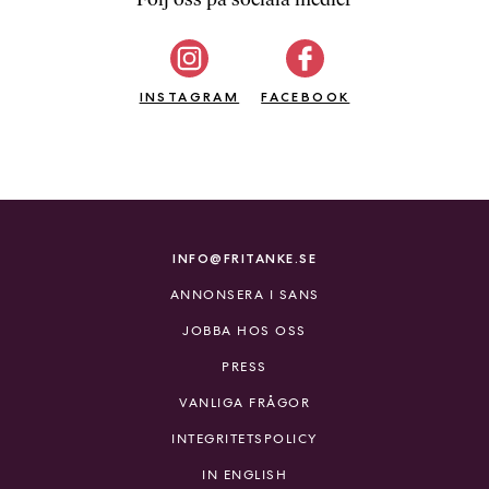
b
ö
c
INSTAGRAM
k
FACEBOOK
e
r
o
n
l
i
INFO@FRITANKE.SE
n
ANNONSERA I SANS
e
h
JOBBA HOS OSS
o
PRESS
s
F
VANLIGA FRÅGOR
r
INTEGRITETSPOLICY
i
T
IN ENGLISH