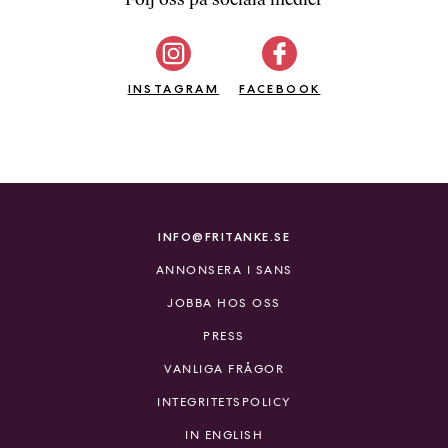
b
ö
c
INSTAGRAM
k
FACEBOOK
e
r
o
n
l
i
INFO@FRITANKE.SE
n
ANNONSERA I SANS
e
h
JOBBA HOS OSS
o
PRESS
s
F
VANLIGA FRÅGOR
r
INTEGRITETSPOLICY
i
T
IN ENGLISH