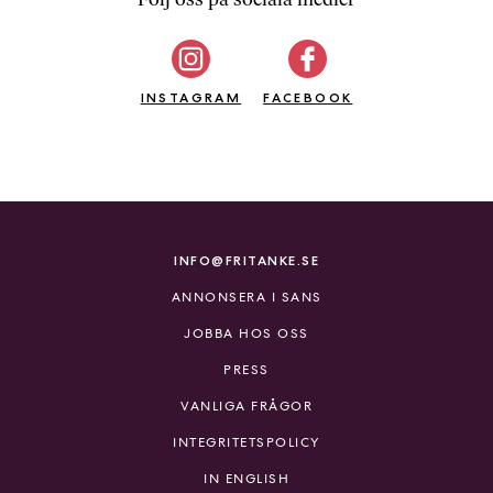
b
ö
c
INSTAGRAM
k
FACEBOOK
e
r
o
n
l
i
INFO@FRITANKE.SE
n
ANNONSERA I SANS
e
h
JOBBA HOS OSS
o
PRESS
s
F
VANLIGA FRÅGOR
r
INTEGRITETSPOLICY
i
T
IN ENGLISH