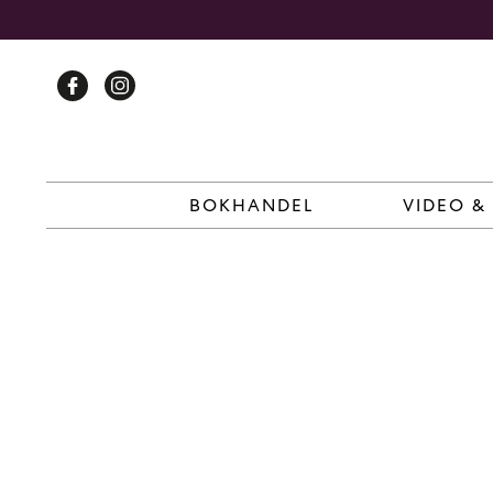
Skip
to
content
BOKHANDEL
VIDEO &