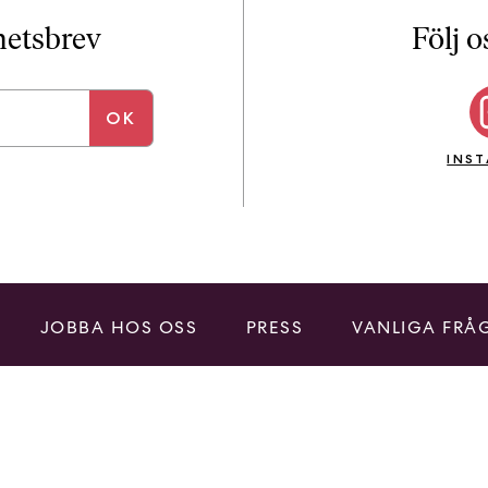
i
T
yhetsbrev
Följ o
a
n
k
e
INS
JOBBA HOS OSS
PRESS
VANLIGA FRÅ