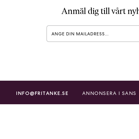
Anmäl dig till vårt n
ANNONSERA I SANS
INFO@FRITANKE.SE