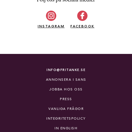
b
ö
c
INSTAGRAM
k
FACEBOOK
e
r
o
n
l
i
INFO@FRITANKE.SE
n
ANNONSERA I SANS
e
h
JOBBA HOS OSS
o
PRESS
s
F
VANLIGA FRÅGOR
r
INTEGRITETSPOLICY
i
T
IN ENGLISH