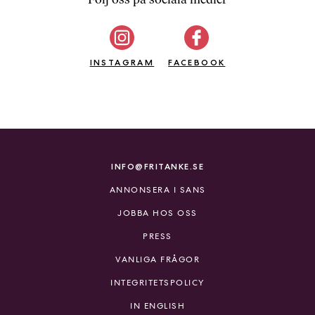
b
ö
c
INSTAGRAM
k
FACEBOOK
e
r
o
n
l
i
INFO@FRITANKE.SE
n
ANNONSERA I SANS
e
h
JOBBA HOS OSS
o
PRESS
s
F
VANLIGA FRÅGOR
r
INTEGRITETSPOLICY
i
T
IN ENGLISH