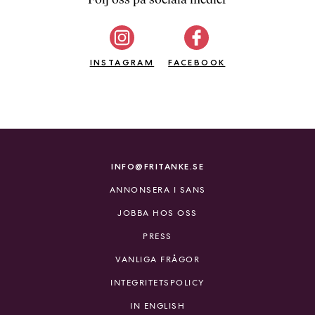
b
ö
c
INSTAGRAM
k
FACEBOOK
e
r
o
n
l
i
INFO@FRITANKE.SE
n
ANNONSERA I SANS
e
h
JOBBA HOS OSS
o
PRESS
s
F
VANLIGA FRÅGOR
r
INTEGRITETSPOLICY
i
T
IN ENGLISH