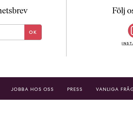
i
T
yhetsbrev
Följ o
a
n
k
e
INS
JOBBA HOS OSS
PRESS
VANLIGA FRÅ