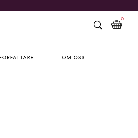
0
FÖRFATTARE
OM OSS