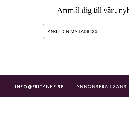
Anmäl dig till vårt n
ANNONSERA I SANS
INFO@FRITANKE.SE