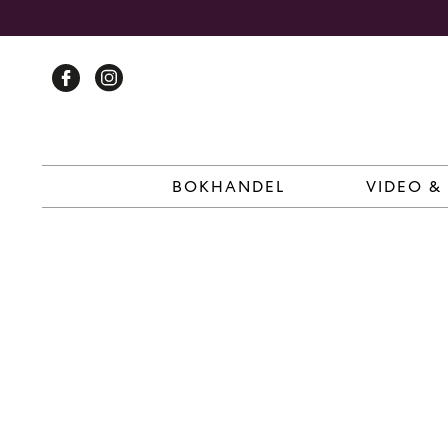
Skip
to
content
BOKHANDEL
VIDEO &