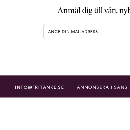
Anmäl dig till vårt n
ANNONSERA I SANS
INFO@FRITANKE.SE