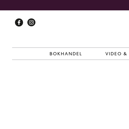
Skip
to
content
BOKHANDEL
VIDEO &