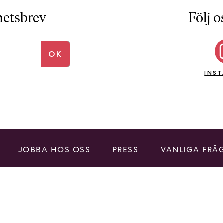
i
T
yhetsbrev
Följ o
a
n
k
e
INS
JOBBA HOS OSS
PRESS
VANLIGA FRÅ