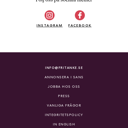
b
ö
c
INSTAGRAM
k
FACEBOOK
e
r
o
n
l
i
INFO@FRITANKE.SE
n
ANNONSERA I SANS
e
h
JOBBA HOS OSS
o
PRESS
s
F
VANLIGA FRÅGOR
r
INTEGRITETSPOLICY
i
T
IN ENGLISH