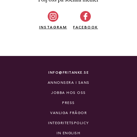
b
ö
c
INSTAGRAM
k
FACEBOOK
e
r
o
n
l
i
INFO@FRITANKE.SE
n
ANNONSERA I SANS
e
h
JOBBA HOS OSS
o
PRESS
s
F
VANLIGA FRÅGOR
r
INTEGRITETSPOLICY
i
T
IN ENGLISH