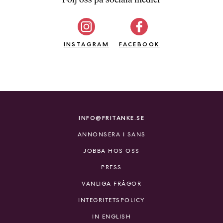
b
ö
c
INSTAGRAM
k
FACEBOOK
e
r
o
n
l
i
INFO@FRITANKE.SE
n
ANNONSERA I SANS
e
h
JOBBA HOS OSS
o
PRESS
s
F
VANLIGA FRÅGOR
r
INTEGRITETSPOLICY
i
T
IN ENGLISH