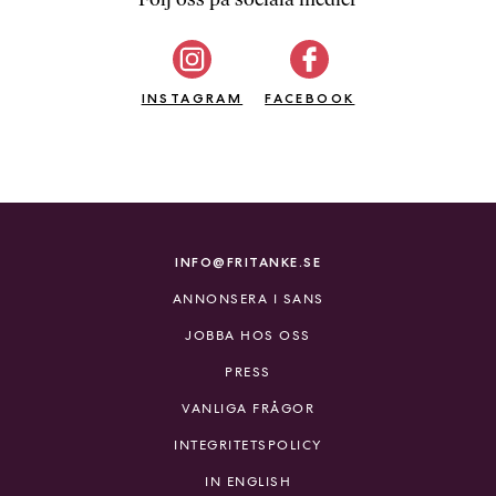
b
ö
c
INSTAGRAM
k
FACEBOOK
e
r
o
n
l
i
INFO@FRITANKE.SE
n
ANNONSERA I SANS
e
h
JOBBA HOS OSS
o
PRESS
s
F
VANLIGA FRÅGOR
r
INTEGRITETSPOLICY
i
T
IN ENGLISH