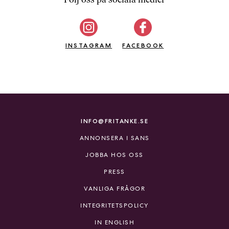
b
ö
c
INSTAGRAM
k
FACEBOOK
e
r
o
n
l
i
INFO@FRITANKE.SE
n
ANNONSERA I SANS
e
h
JOBBA HOS OSS
o
PRESS
s
F
VANLIGA FRÅGOR
r
INTEGRITETSPOLICY
i
T
IN ENGLISH