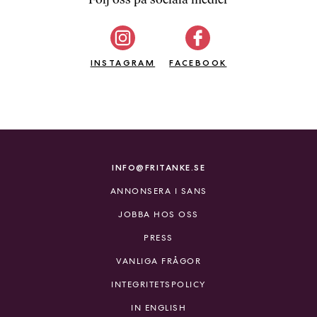
b
ö
c
INSTAGRAM
k
FACEBOOK
e
r
o
n
l
i
INFO@FRITANKE.SE
n
ANNONSERA I SANS
e
h
JOBBA HOS OSS
o
PRESS
s
F
VANLIGA FRÅGOR
r
INTEGRITETSPOLICY
i
T
IN ENGLISH