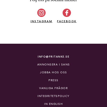
b
ö
c
INSTAGRAM
k
FACEBOOK
e
r
o
n
l
i
INFO@FRITANKE.SE
n
ANNONSERA I SANS
e
h
JOBBA HOS OSS
o
PRESS
s
F
VANLIGA FRÅGOR
r
INTEGRITETSPOLICY
i
T
IN ENGLISH