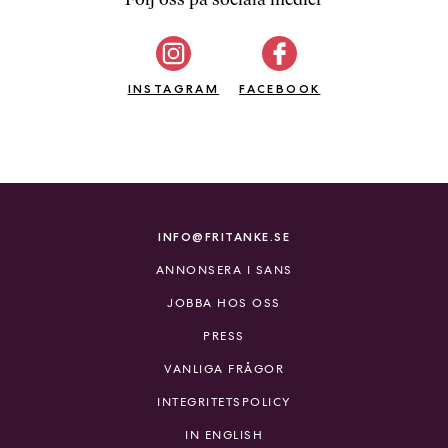
b
ö
c
INSTAGRAM
k
FACEBOOK
e
r
o
n
l
i
INFO@FRITANKE.SE
n
ANNONSERA I SANS
e
h
JOBBA HOS OSS
o
PRESS
s
F
VANLIGA FRÅGOR
r
INTEGRITETSPOLICY
i
T
IN ENGLISH