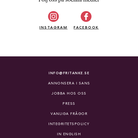
b
ö
c
INSTAGRAM
k
FACEBOOK
e
r
o
n
l
i
INFO@FRITANKE.SE
n
ANNONSERA I SANS
e
h
JOBBA HOS OSS
o
PRESS
s
F
VANLIGA FRÅGOR
r
INTEGRITETSPOLICY
i
T
IN ENGLISH