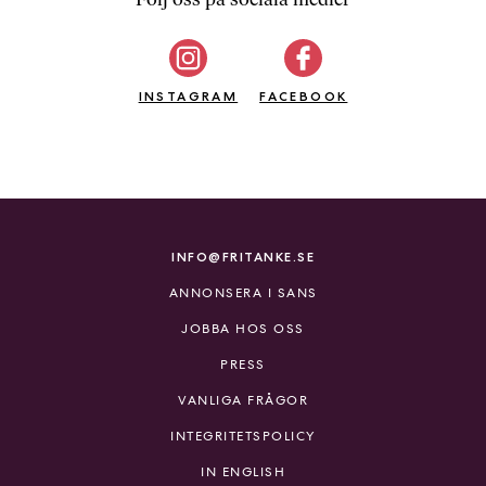
b
ö
c
INSTAGRAM
k
FACEBOOK
e
r
o
n
l
i
INFO@FRITANKE.SE
n
ANNONSERA I SANS
e
h
JOBBA HOS OSS
o
PRESS
s
F
VANLIGA FRÅGOR
r
INTEGRITETSPOLICY
i
T
IN ENGLISH