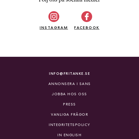
b
ö
c
INSTAGRAM
k
FACEBOOK
e
r
o
n
l
i
INFO@FRITANKE.SE
n
ANNONSERA I SANS
e
h
JOBBA HOS OSS
o
PRESS
s
F
VANLIGA FRÅGOR
r
INTEGRITETSPOLICY
i
T
IN ENGLISH