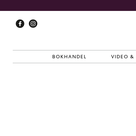
Skip
to
content
BOKHANDEL
VIDEO &