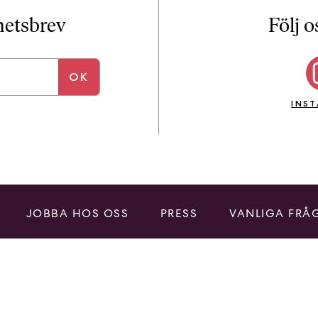
i
T
yhetsbrev
Följ o
a
n
k
e
INS
JOBBA HOS OSS
PRESS
VANLIGA FRÅ