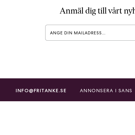
Anmäl dig till vårt n
ANNONSERA I SANS
INFO@FRITANKE.SE