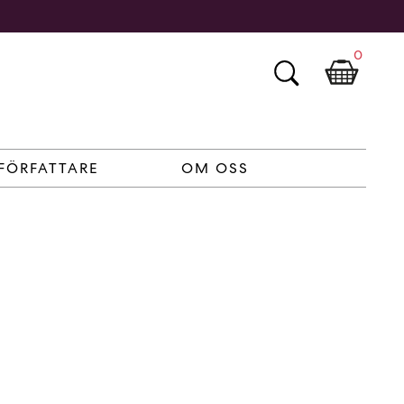
0
FÖRFATTARE
OM OSS