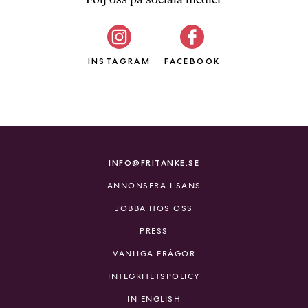
b
ö
c
INSTAGRAM
k
FACEBOOK
e
r
o
n
l
i
INFO@FRITANKE.SE
n
ANNONSERA I SANS
e
h
JOBBA HOS OSS
o
PRESS
s
F
VANLIGA FRÅGOR
r
INTEGRITETSPOLICY
i
T
IN ENGLISH