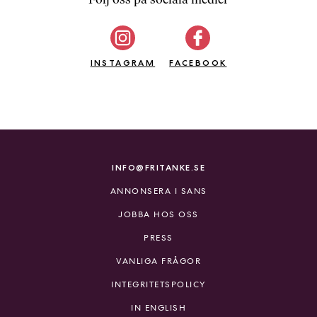
b
ö
c
INSTAGRAM
k
FACEBOOK
e
r
o
n
l
i
INFO@FRITANKE.SE
n
ANNONSERA I SANS
e
h
JOBBA HOS OSS
o
PRESS
s
F
VANLIGA FRÅGOR
r
INTEGRITETSPOLICY
i
T
IN ENGLISH