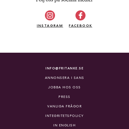
b
ö
c
INSTAGRAM
k
FACEBOOK
e
r
o
n
l
i
INFO@FRITANKE.SE
n
ANNONSERA I SANS
e
h
JOBBA HOS OSS
o
PRESS
s
F
VANLIGA FRÅGOR
r
INTEGRITETSPOLICY
i
T
IN ENGLISH