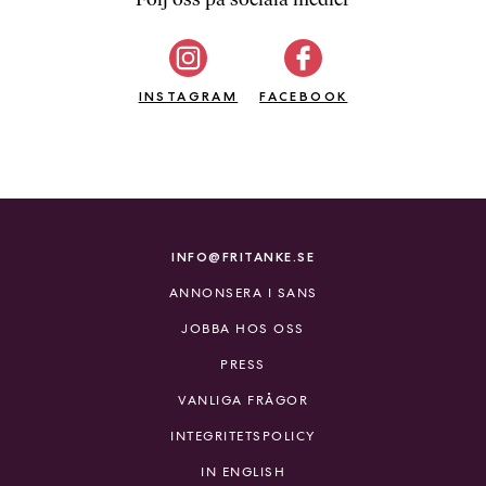
b
ö
c
INSTAGRAM
k
FACEBOOK
e
r
o
n
l
i
INFO@FRITANKE.SE
n
ANNONSERA I SANS
e
h
JOBBA HOS OSS
o
PRESS
s
F
VANLIGA FRÅGOR
r
INTEGRITETSPOLICY
i
T
IN ENGLISH