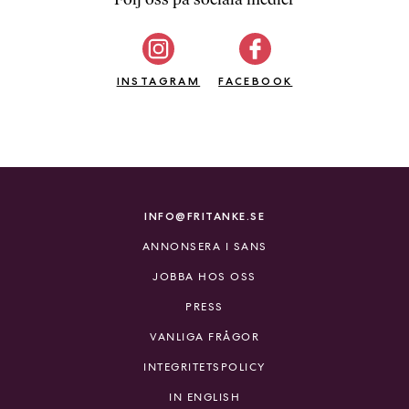
b
ö
c
INSTAGRAM
k
FACEBOOK
e
r
o
n
l
i
INFO@FRITANKE.SE
n
ANNONSERA I SANS
e
h
JOBBA HOS OSS
o
PRESS
s
F
VANLIGA FRÅGOR
r
INTEGRITETSPOLICY
i
T
IN ENGLISH